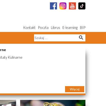
Kontakt
Poczta
Librus
E-learning
BIP
search
arne
taty Kulinarne
Więcej