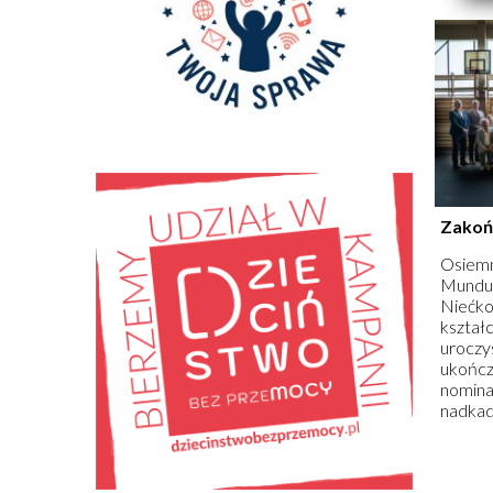
czerwca
pokazan
public
muzycz
słuchac
Zakońc
Osiemn
Mundur
Niećko
kształ
uroczy
ukończe
nomina
nadkad
kadetó
kadetó
młodsz