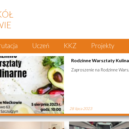
KÓŁ
WIE
rutacja
Uczeń
KKZ
Projekty
Rodzinne Warsztaty Kulin
Zaproszenie na Rodzinne Warsz
28 lipca 2023