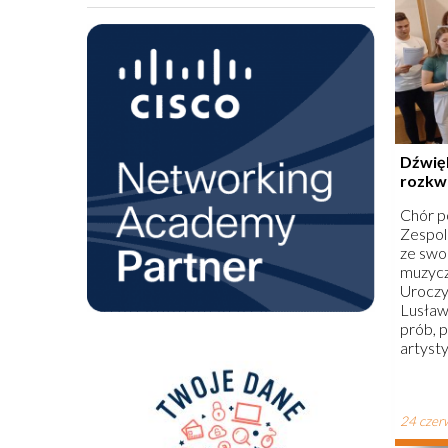
Dźwię
rozkwi
Chór p
Zespol
ze swo
muzycz
Uroczy
Lusław
prób, 
artyst
członk
umiejęt
aby za
24 czer
brzmie
orkiest