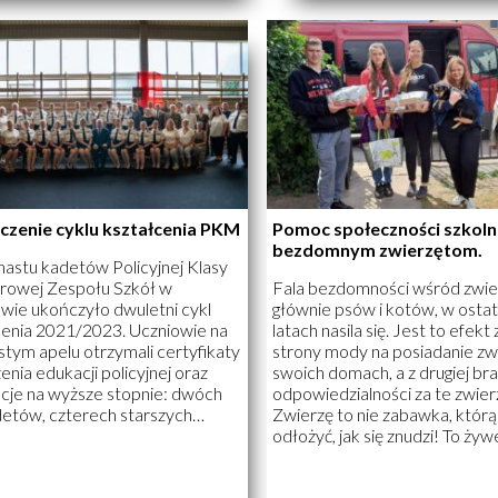
 i będzie okazją dla chóru do
śpiewu i zabawy, a na [...]
ia swojego talentu szerokiej
zności. To wyjątkowe wydarzenie
ne obiecuje dostarczyć
zom [...]
zenie cyklu kształcenia PKM
Pomoc społeczności szkoln
bezdomnym zwierzętom.
astu kadetów Policyjnej Klasy
owej Zespołu Szkół w
Fala bezdomności wśród zwie
wie ukończyło dwuletni cykl
głównie psów i kotów, w ostat
cenia 2021/2023. Uczniowie na
latach nasila się. Jest to efekt 
stym apelu otrzymali certyfikaty
strony mody na posiadanie zw
nia edukacji policyjnej oraz
swoich domach, a z drugiej br
cje na wyższe stopnie: dwóch
odpowiedzialności za te zwier
etów, czterech starszych
Zwierzę to nie zabawka, któr
w sztabowych, czterech
odłożyć, jak się znudzi! To żyw
w sztabowych, ośmiu
stworzenie, które przyjmuje lu
ych kadetów sztabowych.
członków swojego stada, kocha