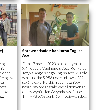
ej
Sprawozdanie z konkursu English
Ace
rząt,
Dnia 17 marca 2023 roku odbyła się
nich
XXII edycja Ogólnopolskiego Konkursu
z jednej
Języka Angielskiego English Ace. Wzięło
ierząt w
w niej udział 5 956 uczestników z 232
aku
szkół z całej Polski. Trzech uczniów
zęta.
naszej szkoły zostało wyróżnionych za
ą można
dobry wynik: Jan Grzymkowski ( klasa
e
1 TI) - 78,57% punktów możliwych do
dzi za
zdobycia - 2 miejsce w województwie
 ich i
podlaskim, 193 w kraju, Bartosz