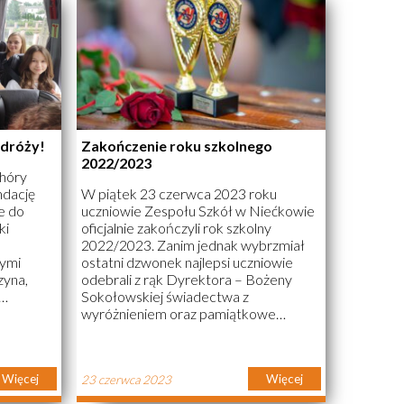
odróży!
Zakończenie roku szkolnego
2022/2023
chóry
ndację
W piątek 23 czerwca 2023 roku
e do
uczniowie Zespołu Szkół w Niećkowie
ki
oficjalnie zakończyli rok szkolny
2022/2023. Zanim jednak wybrzmiał
dymi
ostatni dzwonek najlepsi uczniowie
zyna,
odebrali z rąk Dyrektora – Bożeny
Sokołowskiej świadectwa z
adectw i
wyróżnieniem oraz pamiątkowe
statuetki. Po części oficjalnej uczniowie
potkają
udali się na krótkie spotkanie w
muzycznym
Wychowawcami, by otrzymać z ich rąk
Więcej
Więcej
23 czerwca 2023
ogramu
upragnione świadectwo i rozpocząć
ni pełne
zasłużone wakacje. (więcej…)