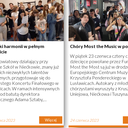
ki harmonii w pełnym
Chóry Most the Music w p
cie
W piątek 23 czerwca cztery 
owiatowy działający przy
dziecięce powołane przez Fu
e Szkół w Niećkowie, znany już
Most the Most są już w drodz
ich niezwykłych talentów
Europejskiego Centrum Muzy
nych, przygotowuje się do
Krzysztofa Pendereckiego w
stego Koncertu Finałowego w
Lusławicach. Autokary z mło
icach. W ramach intensywnych
chórzystami wyruszyły z Krus
pod batutą dyrektora
Uniejowa, Niećkowa i Tuszyna
ycznego Adama Sztaby,
bezpośrednio po rozdaniu świ
owie doskonalą swoje
uroczystym zakończeniu roku
ności wokalne i harmonizację,
szkolnego. Dzieci i młodzież s
prezentować niezapomniane
się na tygodniowym obozie 
Więcej
wca 2023
24 czerwca 2023
nie w akompaniamencie
organizowanym w ramach pr
ry. Koncert odbędzie się 29
Most the Music. Przed nami d