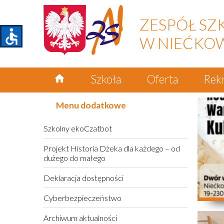
ZESPÓŁ SZ
accessible
W NIEĆKO
home
Szkoła
Oferta
Rek
Menu dodatkowe
Szkolny ekoCzatbot
Projekt Historia Dżeka dla każdego – od
dużego do małego
Deklaracja dostępności
Cyberbezpieczeństwo
Archiwum aktualności