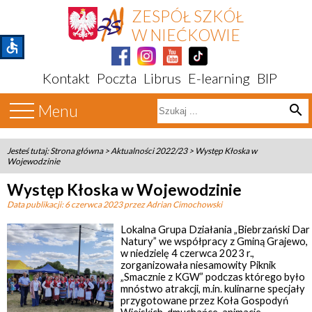
ZESPÓŁ SZKÓŁ
W NIEĆKOWIE
accessible
Kontakt
Poczta
Librus
E-learning
BIP
Menu
search
Jesteś tutaj:
Strona główna
>
Aktualności 2022/23
>
Występ Kłoska w
Wojewodzinie
Występ Kłoska w Wojewodzinie
Data publikacji:
6 czerwca 2023
przez Adrian Cimochowski
Lokalna Grupa Działania „Biebrzański Dar
Natury” we współpracy z Gminą Grajewo,
w niedzielę 4 czerwca 2023 r.,
zorganizowała niesamowity Piknik
„Smacznie z KGW” podczas którego było
mnóstwo atrakcji, m.in. kulinarne specjały
przygotowane przez Koła Gospodyń