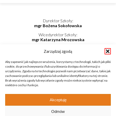
Dyrektor Szkoły:
mgr Bożena Sokołowska
Wicedyrektor Szkoły:
mgr Katarzyna Mrozowska
Kierownik Internatu:
Zarządzaj zgodą
mgr Elwira Kołaczyńska-Bogdan
Telefon/Fax: 862725174 wew. 219
Aby zapewnić jak najlepsze wrażenia, korzystamy z technologii, takich jak pliki
Telefon komórkowy: 798-819-687
cookie, do przechowywania i/lub uzyskiwania dostępu do informacji o
E-mail: internat@zsnieckowo.com.pl
urządzeniu. Zgoda na te technologie pozwoli nam przetwarzać dane, takie jak
zachowanie podczas przeglądania lub unikalne identyfikatory na tej stronie.
Brak wyrażenia zgody lub wycofanie zgody może niekorzystnie wpłynąć na
niektóre cechy i funkcje.
Akceptuję
Odmów