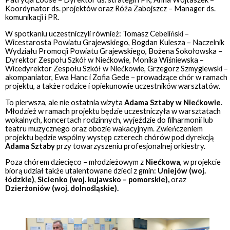
Koordynator ds. projektów oraz Róża Zabojszcz – Manager ds.
komunikacji i PR.
W spotkaniu uczestniczyli również: Tomasz Cebeliński –
Wicestarosta Powiatu Grajewskiego, Bogdan Kulesza – Naczelnik
Wydziału Promocji Powiatu Grajewskiego, Bożena Sokołowska –
Dyrektor Zespołu Szkół w Niećkowie, Monika Wiśniewska –
Wicedyrektor Zespołu Szkół w Niećkowie, Grzegorz Szmyglewski –
akompaniator, Ewa Hanc i Zofia Gede – prowadzące chór w ramach
projektu, a także rodzice i opiekunowie uczestników warsztatów.
To pierwsza, ale nie ostatnia wizyta
Adama Sztaby w Niećkowie
.
Młodzież w ramach projektu będzie uczestniczyła w warsztatach
wokalnych, koncertach rodzinnych, wyjeździe do filharmonii lub
teatru muzycznego oraz obozie wakacyjnym. Zwieńczeniem
projektu będzie wspólny występ czterech chórów pod dyrekcją
Adama Sztaby
przy towarzyszeniu profesjonalnej orkiestry.
Poza chórem dziecięco – młodzieżowym z
Niećkowa
, w projekcie
biorą udział także utalentowane dzieci z gmin:
Uniejów (woj.
łódzkie)
,
Sicienko (woj. kujawsko – pomorskie),
oraz
Dzierżoniów (woj. dolnośląskie).