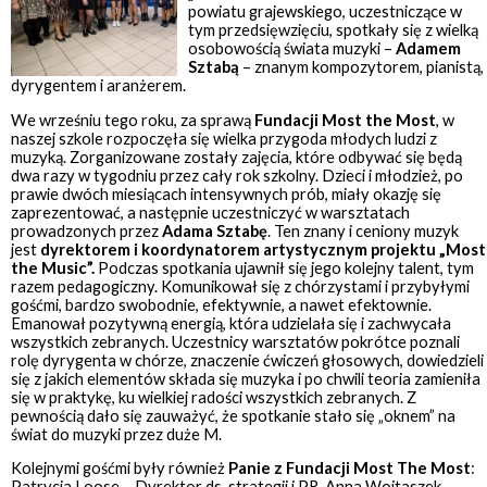
powiatu grajewskiego, uczestniczące w
tym przedsięwzięciu, spotkały się z wielką
osobowością świata muzyki –
Adamem
Sztabą
– znanym kompozytorem, pianistą,
dyrygentem i aranżerem.
We wrześniu tego roku, za sprawą
Fundacji Most the Most
, w
naszej szkole rozpoczęła się wielka przygoda młodych ludzi z
muzyką. Zorganizowane zostały zajęcia, które odbywać się będą
dwa razy w tygodniu przez cały rok szkolny. Dzieci i młodzież, po
prawie dwóch miesiącach intensywnych prób, miały okazję się
zaprezentować, a następnie uczestniczyć w warsztatach
prowadzonych przez
Adama Sztabę
. Ten znany i ceniony muzyk
jest
dyrektorem i koordynatorem artystycznym projektu „Most
the Music”.
Podczas spotkania ujawnił się jego kolejny talent, tym
razem pedagogiczny. Komunikował się z chórzystami i przybyłymi
gośćmi, bardzo swobodnie, efektywnie, a nawet efektownie.
Emanował pozytywną energią, która udzielała się i zachwycała
wszystkich zebranych. Uczestnicy warsztatów pokrótce poznali
rolę dyrygenta w chórze, znaczenie ćwiczeń głosowych, dowiedzieli
się z jakich elementów składa się muzyka i po chwili teoria zamieniła
się w praktykę, ku wielkiej radości wszystkich zebranych. Z
pewnością dało się zauważyć, że spotkanie stało się „oknem” na
świat do muzyki przez duże M.
Kolejnymi gośćmi były również
Panie z Fundacji Most The Most
:
Patrycja Loose – Dyrektor ds. strategii i PR, Anna Wojtaszek –