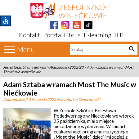
ZESPÓŁ SZKÓŁ
W NIEĆKOWIE
accessible
Kontakt
Poczta
Librus
E-learning
BIP
Menu
search
Jesteś tutaj:
Strona główna
>
Aktualności 2022/23
>
Adam Sztaba w ramach Most
The Music w Niećkowie
Adam Sztaba w ramach Most The Music w
Niećkowie
Data publikacji:
1 listopada 2022
przez Adrian Cimochowski
W Zespole Szkół im. Bolesława
Podedwornego w Niećkowie we wtorek,
25 października, miało miejsce
niecodzienne wydarzenie. W ramach
edukacyjnego programu muzycznego
„Most the Music”
dzieci i młodzież z