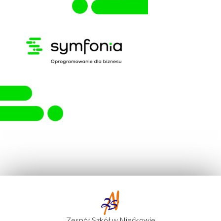
Zespół Szkół w Niećkowie