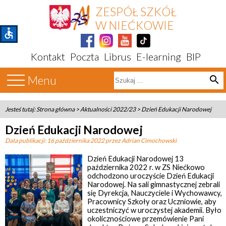
ZESPÓŁ SZKÓŁ
W NIEĆKOWIE
accessible
Kontakt
Poczta
Librus
E-learning
BIP
Menu
search
Jesteś tutaj:
Strona główna
>
Aktualności 2022/23
>
Dzień Edukacji Narodowej
Dzień Edukacji Narodowej
Data publikacji:
16 października 2022
przez Adrian Cimochowski
Dzień Edukacji Narodowej 13
października 2022 r. w ZS Niećkowo
odchodzono uroczyście Dzień Edukacji
Narodowej. Na sali gimnastycznej zebrali
się Dyrekcja, Nauczyciele i Wychowawcy,
Pracownicy Szkoły oraz Uczniowie, aby
uczestniczyć w uroczystej akademii. Było
okolicznościowe przemówienie Pani