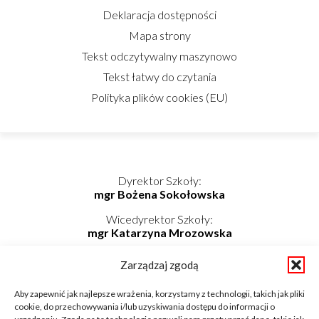
Deklaracja dostępności
Mapa strony
Tekst odczytywalny maszynowo
Tekst łatwy do czytania
Polityka plików cookies (EU)
Dyrektor Szkoły:
mgr Bożena Sokołowska
Wicedyrektor Szkoły:
mgr Katarzyna Mrozowska
Kierownik Internatu:
Zarządzaj zgodą
mgr Elwira Kołaczyńska-Bogdan
Telefon/Fax: 862725174 wew. 219
Aby zapewnić jak najlepsze wrażenia, korzystamy z technologii, takich jak pliki
Telefon komórkowy: 798-819-687
cookie, do przechowywania i/lub uzyskiwania dostępu do informacji o
E-mail: internat@zsnieckowo.com.pl