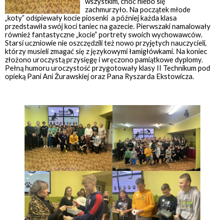
wszystkim, choć niebo się
zachmurzyło. Na początek młode
„koty” odśpiewały kocie piosenki a później każda klasa
przedstawiła swój koci taniec na gazecie. Pierwszaki namalowały
również fantastyczne „kocie” portrety swoich wychowawców.
Starsi uczniowie nie oszczędzili też nowo przyjętych nauczycieli,
którzy musieli zmagać się z językowymi łamigłówkami. Na koniec
złożono uroczystą przysięgę i wręczono pamiątkowe dyplomy.
Pełną humoru uroczystość przygotowały klasy II Technikum pod
opieką Pani Ani Żurawskiej oraz Pana Ryszarda Ekstowicza.