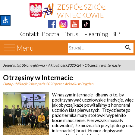
ZESPÓŁ SZKÓŁ
W NIEĆKOWIE
accessible
Kontakt
Poczta
Librus
E-learning
BIP
Menu
search
Jesteś tutaj:
Strona główna
>
Aktualności 2023/24
>
Otrzęsiny w Internacie
Otrzęsiny w Internacie
Data publikacji:
2 listopada 2023
przez Arkadiusz Bogdan
W naszym internacie dbamy o to, by
podtrzymywać uczniowskie tradycje, więc
jak obyczaj każe powitaliśmy z honorami
uczniów klas pierwszych. Trzydziestego
października mury stołówki wypełniło
kocie miauczenie. Pierwszaki musiały
udowodnić, że można ich przyjąć do grona
internackiej braci. Humor dopisywał