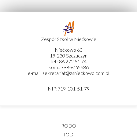
Zespół Szkół w Niećkowie
Niećkowo 63
19-230 Szczuczyn
tel.: 86 272 51 74
kom.: 798-819-686
e-mail: sekretariat@zsnieckowo.com.pl
NIP:719-101-51-79
RODO
IOD