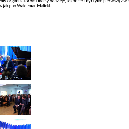
my organizatorom i mamy nadzieję, iż koncert był tylko pierwszą z wi
 jak pan Waldemar Malicki.