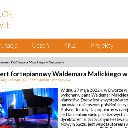
KÓŁ
WIE
rutacja
Uczeń
KKZ
Projekty
ianowy Waldemara Malickiego w Niećkowie
ert fortepianowy Waldemara Malickiego w
kacji:
27 maja 2022
przez Adrian Cimochowski
W dniu 27 maja 2022 r. w Dworze w 
wykonaniu pana Waldemar Malickiego
pianistów. Znany jest z występów so
uprawia z najlepszymi polskimi skrzy
Polsce. To artysta popularny w całe
jest laureatem wielu prestiżowych na
dyrektorem artystycznym Festiwalu 
Nowym Sączu, jest współautorem i w