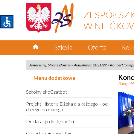
ZESPÓŁ SZ
accessible
W NIEĆKO
home
Szkoła
Oferta
Rek
Jesteś tutaj:
Strona główna
>
Aktualności 2021/22
>
Koncert fortep
Konc
Menu dodatkowe
Data publi
Szkolny ekoCzatbot
Projekt Historia Dżeka dla każdego – od
dużego do małego
Deklaracja dostępności
Cyberbezpieczeństwo