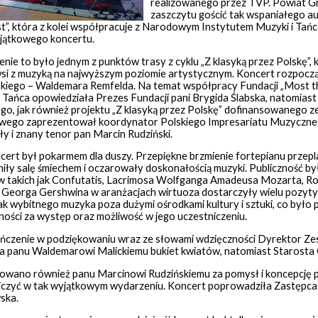
realizowanego przez TVP. Powiat Gra
zaszczytu gościć tak wspaniałego au
t”, która z kolei współpracuje z Narodowym Instytutem Muzyki i Tań
jątkowego koncertu.
ie to było jednym z punktów trasy z cyklu „Z klasyką przez Polskę”, 
 wsi z muzyką na najwyższym poziomie artystycznym. Koncert rozpoczą
kiego – Waldemara Remfelda. Na temat współpracy Fundacji „Most 
 Tańca opowiedziała Prezes Fundacji pani Brygida Ślabska, natomiast
go, jak również projektu „Z klasyką przez Polskę” dofinansowanego z
ego zaprezentował koordynator Polskiego Impresariatu Muzycznego,
y i znany tenor pan Marcin Rudziński.
cert był pokarmem dla duszy. Przepiękne brzmienie fortepianu prze
iły salę śmiechem i oczarowały doskonałością muzyki. Publiczność b
 takich jak Confutatis, Lacrimosa Wolfganga Amadeusa Mozarta, Rom
 Georga Gershwina w aranżacjach wirtuoza dostarczyły wielu pozyty
tak wybitnego muzyka poza dużymi ośrodkami kultury i sztuki, co był
ości za występ oraz możliwość w jego uczestniczeniu.
ńczenie w podziękowaniu wraz ze słowami wdzięczności Dyrektor Ze
a panu Waldemarowi Malickiemu bukiet kwiatów, natomiast Starosta
wano również panu Marcinowi Rudzińskiemu za pomysł i koncepcję proj
iczyć w tak wyjątkowym wydarzeniu. Koncert poprowadziła Zastępca
ska.