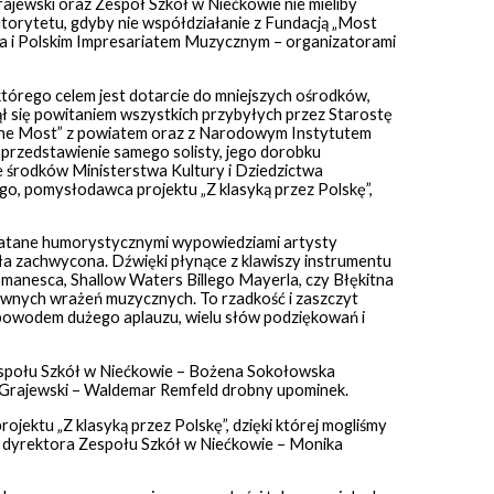
jewski oraz Zespół Szkół w Niećkowie nie mieliby
torytetu, gdyby nie współdziałanie z Fundacją „Most
ca i Polskim Impresariatem Muzycznym – organizatorami
którego celem jest dotarcie do mniejszych ośrodków,
ł się powitaniem wszystkich przybyłych przez Starostę
the Most” z powiatem oraz z Narodowym Instytutem
 przedstawienie samego solisty, jego dorobku
e środków Ministerstwa Kultury i Dziedzictwa
 pomysłodawca projektu „Z klasyką przez Polskę”,
platane humorystycznymi wypowiedziami artysty
yła zachwycona. Dźwięki płynące z klawiszy instrumentu
anesca, Shallow Waters Billego Mayerla, czy Błękitna
wnych wrażeń muzycznych. To rzadkość i zaszczyt
o powodem dużego aplauzu, wielu słów podziękowań i
społu Szkół w Niećkowie – Bożena Sokołowska
 Grajewski – Waldemar Remfeld drobny upominek.
ektu „Z klasyką przez Polskę”, dzięki której mogliśmy
 dyrektora Zespołu Szkół w Niećkowie – Monika