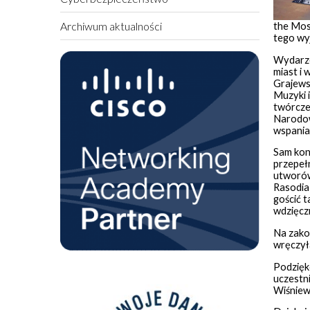
Archiwum aktualności
the Mos
tego wy
Wydarzen
miast i
Grajews
Muzyki i
twórcze
Narodow
wspaniał
Sam kon
przepełn
utworów
Rasodia
gościć 
wdzięczn
Na zako
wręczył
Podzięko
uczestn
Wiśniew