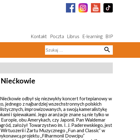
Kontakt
Poczta
Librus
E-learning
BIP
search
 Niećkowie
Niećkowie odbył się niezwykły koncert fortepianowy w
, jednego z najbardziej wszechstronnych polskich
listycznych, improwizowanych, a swoją kameralistykę
pkami i śpiewakami. Jego aranżacje znane są nie tylko w
j Europie, obu Amerykach, czy Japonii. Pan Waldemar
gród, założył Towarzystwo im. I. J. Paderewskiego, jest
Wirtuozerii i Żartu Muzycznego „Fun and Classic” w
ykonawcą projektu „Filharmonii Dowcipu”