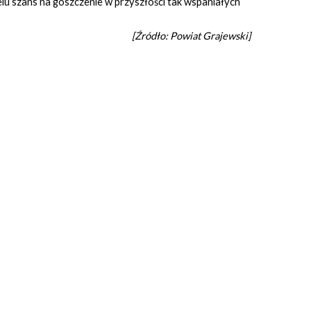
elu szans na goszczenie w przyszłości tak wspaniałych
[Źródło: Powiat Grajewski]