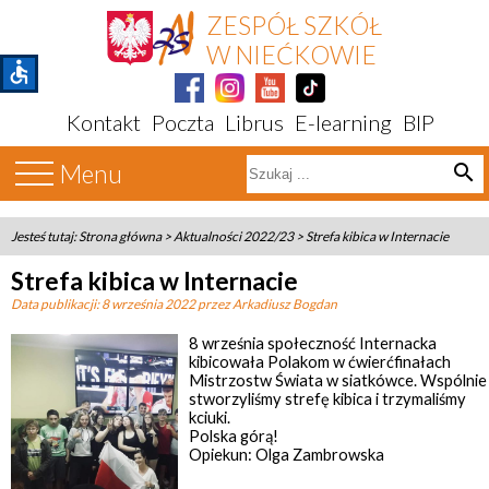
ZESPÓŁ SZKÓŁ
W NIEĆKOWIE
accessible
Kontakt
Poczta
Librus
E-learning
BIP
Menu
search
Jesteś tutaj:
Strona główna
>
Aktualności 2022/23
>
Strefa kibica w Internacie
Strefa kibica w Internacie
Data publikacji:
8 września 2022
przez Arkadiusz Bogdan
8 września społeczność Internacka
kibicowała Polakom w ćwierćfinałach
Mistrzostw Świata w siatkówce. Wspólnie
stworzyliśmy strefę kibica i trzymaliśmy
kciuki.
Polska górą!
Opiekun: Olga Zambrowska