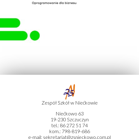
Zespół Szkół w Niećkowie
Niećkowo 63
19-230 Szczuczyn
tel.: 86 272 51 74
kom.: 798-819-686
e-mail: sekretariat@zsnieckowo.com.pl