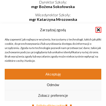
Dyrektor Szkoły:
mgr Bożena Sokołowska
Wicedyrektor Szkoły:
mgr Katarzyna Mrozowska
Kierownik Internatu:
Zarządzaj zgodą
mgr Elwira Kołaczyńska-Bogdan
Telefon/Fax: 862725174 wew. 219
Aby zapewnić jak najlepsze wrażenia, korzystamy z technologii, takich jak pliki
Telefon komórkowy: 798-819-687
cookie, do przechowywania i/lub uzyskiwania dostępu do informacji o
E-mail: internat@zsnieckowo.com.pl
urządzeniu. Zgoda na te technologie pozwoli nam przetwarzać dane, takie jak
zachowanie podczas przeglądania lub unikalne identyfikatory na tej stronie.
Brak wyrażenia zgody lub wycofanie zgody może niekorzystnie wpłynąć na
niektóre cechy i funkcje.
Akceptuję
Odmów
Copyright © 2020 Zespół Szkół w Niećkowie
Zobacz preferencje
Design by:
Abstra Design
Polityka plików cookies