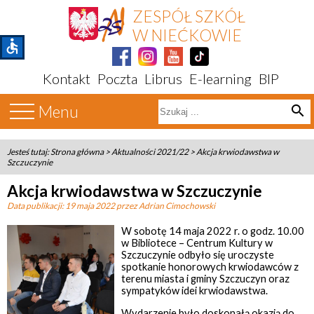
ZESPÓŁ SZKÓŁ
W NIEĆKOWIE
accessible
Kontakt
Poczta
Librus
E-learning
BIP
Menu
search
Jesteś tutaj:
Strona główna
>
Aktualności 2021/22
>
Akcja krwiodawstwa w
Szczuczynie
Akcja krwiodawstwa w Szczuczynie
Data publikacji:
19 maja 2022
przez Adrian Cimochowski
W sobotę 14 maja 2022 r. o godz. 10.00
w Bibliotece – Centrum Kultury w
Szczuczynie odbyło się uroczyste
spotkanie honorowych krwiodawców z
terenu miasta i gminy Szczuczyn oraz
sympatyków idei krwiodawstwa.
Wydarzenie było doskonałą okazją do