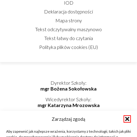
IOD
Deklaracja dostępności
Mapa strony
Tekst odczytywalny maszynowo
Tekst łatwy do czytania
Polityka plików cookies (EU)
Dyrektor Szkoły:
mgr Bożena Sokołowska
Wicedyrektor Szkoły:
mgr Katarzyna Mrozowska
Kierownik Internatu:
Zarządzaj zgodą
mgr Elwira Kołaczyńska-Bogdan
Telefon/Fax: 862725174 wew. 219
Aby zapewnić jak najlepsze wrażenia, korzystamy z technologii, takich jak pliki
Telefon komórkowy: 798-819-687
cookie, do przechowywania i/lub uzyskiwania dostępu do informacji o