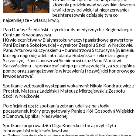
złożenia podziękowań wszystkim dawcom
krwi, którzy od wielu lat nieprzerwanie i
bezinteresownie dzielą się tym co
najcenniejsze – własną krwią.
Pan Dariusz Średziński – dyrektor ds. medycznych z Regionalnego
Centrum Krwiodawstwa
i Krwiolecznictwa w Białymstoku wręczył pamiątkowe grawertony
Pani Bożenie Sokołowskiej – dyrektor Zespołu Szkół w Niećkowie,
Panu Arturowi Kuczyńskiemu – burmistrzowi Szczuczyna (w imieniu
którego nagrodę odebrała Jolanta Budzińska – sekretarz gminy
Szczuczyn), Panu Januszowi Siemionowi oraz Panu Markowi
Kaczyńskiemu – sponsorowi całego przedsięwzięcia „za szczególną
pomoc oraz zaangażowanie w krzewieniu i rozwój idei honorowego
krwiodawstwa”.
Spotkanie wzbogacili występami wokalnymi: Nikola Kondratowicz z
Prostek, Mateusz Ladziński i Mateusz Mierzejewski z Zespołu
Szkół w Niećkowie.
Po oficjalnej część spotkania zebrani udali się na słodki
poczęstunek, który przygotowały Panie z Kół Gospodyń Wiejskich
z Danowa, Lipnika i Niedźwiadnej.
Spotkanie poprowadziła Olga Koniecko, która przybliżyła
zebranym historię krwiodawstwa
w Polsce i na świecie a także podsumowanie akcji krwiodawstwa w