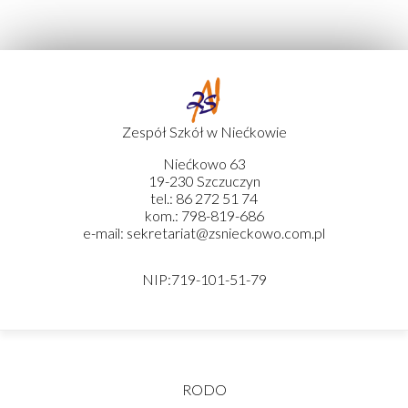
Zespół Szkół w Niećkowie
Niećkowo 63
19-230 Szczuczyn
tel.: 86 272 51 74
kom.: 798-819-686
e-mail: sekretariat@zsnieckowo.com.pl
NIP:719-101-51-79
RODO