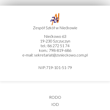
Zespół Szkół w Niećkowie
Niećkowo 63
19-230 Szczuczyn
tel.: 86 272 51 74
kom.: 798-819-686
e-mail: sekretariat@zsnieckowo.com.pl
NIP:719-101-51-79
RODO
IOD