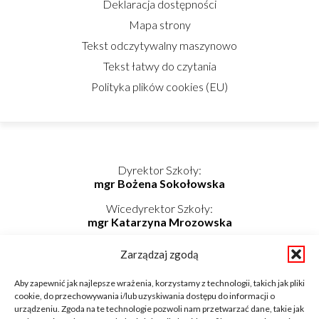
Deklaracja dostępności
Mapa strony
Tekst odczytywalny maszynowo
Tekst łatwy do czytania
Polityka plików cookies (EU)
Dyrektor Szkoły:
mgr Bożena Sokołowska
Wicedyrektor Szkoły:
mgr Katarzyna Mrozowska
Kierownik Internatu:
Zarządzaj zgodą
mgr Elwira Kołaczyńska-Bogdan
Telefon/Fax: 862725174 wew. 219
Aby zapewnić jak najlepsze wrażenia, korzystamy z technologii, takich jak pliki
Telefon komórkowy: 798-819-687
cookie, do przechowywania i/lub uzyskiwania dostępu do informacji o
E-mail: internat@zsnieckowo.com.pl
urządzeniu. Zgoda na te technologie pozwoli nam przetwarzać dane, takie jak