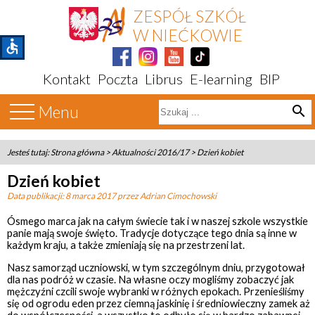
ZESPÓŁ SZKÓŁ
W NIEĆKOWIE
accessible
Kontakt
Poczta
Librus
E-learning
BIP
Menu
search
Jesteś tutaj:
Strona główna
>
Aktualności 2016/17
>
Dzień kobiet
Dzień kobiet
Data publikacji:
8 marca 2017
przez Adrian Cimochowski
Ósmego marca jak na całym świecie tak i w naszej szkole wszystkie
panie mają swoje święto. Tradycje dotyczące tego dnia są inne w
każdym kraju, a także zmieniają się na przestrzeni lat.
Nasz samorząd uczniowski, w tym szczególnym dniu, przygotował
dla nas podróż w czasie. Na własne oczy mogliśmy zobaczyć jak
mężczyźni czcili swoje wybranki w różnych epokach. Przenieśliśmy
się od ogrodu eden przez ciemną jaskinię i średniowieczny zamek aż