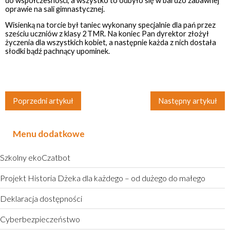
do współczesności, a wszystko to odbyło się w bardzo zabawnej
oprawie na sali gimnastycznej.
Wisienką na torcie był taniec wykonany specjalnie dla pań przez
sześciu uczniów z klasy 2TMR. Na koniec Pan dyrektor złożył
życzenia dla wszystkich kobiet, a następnie każda z nich dostała
słodki bądź pachnący upominek.
Poprzedni artykuł
Następny artykuł
Menu dodatkowe
Szkolny ekoCzatbot
Projekt Historia Dżeka dla każdego – od dużego do małego
Deklaracja dostępności
Cyberbezpieczeństwo