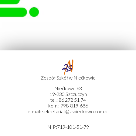
Zespół Szkół w Niećkowie
Niećkowo 63
19-230 Szczuczyn
tel.: 86 272 51 74
kom.: 798-819-686
e-mail: sekretariat@zsnieckowo.com.pl
NIP:719-101-51-79