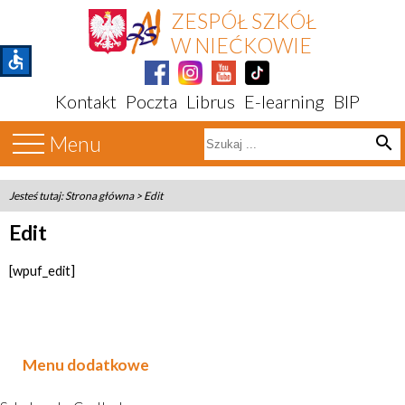
ZESPÓŁ SZKÓŁ
W NIEĆKOWIE
accessible
Kontakt
Poczta
Librus
E-learning
BIP
Menu
search
Jesteś tutaj:
Strona główna
>
Edit
Edit
[wpuf_edit]
Menu dodatkowe