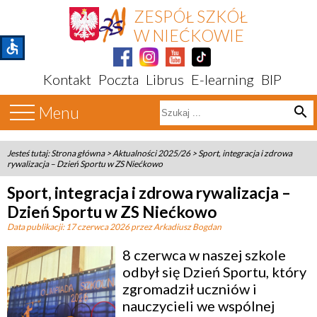
ZESPÓŁ SZKÓŁ
W NIEĆKOWIE
accessible
Kontakt
Poczta
Librus
E-learning
BIP
Menu
search
Jesteś tutaj:
Strona główna
>
Aktualności 2025/26
>
Sport, integracja i zdrowa
rywalizacja – Dzień Sportu w ZS Niećkowo
Sport, integracja i zdrowa rywalizacja –
Dzień Sportu w ZS Niećkowo
Data publikacji:
17 czerwca 2026
przez Arkadiusz Bogdan
8 czerwca w naszej szkole
odbył się Dzień Sportu, który
zgromadził uczniów i
nauczycieli we wspólnej