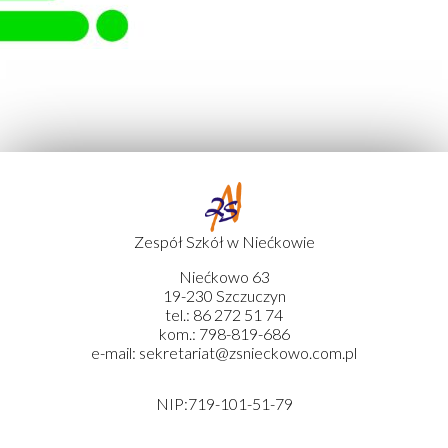
Zespół Szkół w Niećkowie
Niećkowo 63
19-230 Szczuczyn
tel.: 86 272 51 74
kom.: 798-819-686
e-mail: sekretariat@zsnieckowo.com.pl
NIP:719-101-51-79