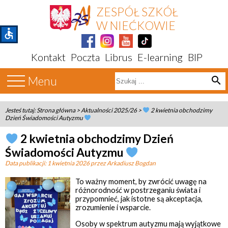
ZESPÓŁ SZKÓŁ
W NIEĆKOWIE
accessible
Kontakt
Poczta
Librus
E-learning
BIP
Menu
search
Jesteś tutaj:
Strona główna
>
Aktualności 2025/26
>
2 kwietnia obchodzimy
Dzień Świadomości Autyzmu
2 kwietnia obchodzimy Dzień
Świadomości Autyzmu
Data publikacji:
1 kwietnia 2026
przez Arkadiusz Bogdan
To ważny moment, by zwrócić uwagę na
różnorodność w postrzeganiu świata i
przypomnieć, jak istotne są akceptacja,
zrozumienie i wsparcie.
Osoby w spektrum autyzmu mają wyjątkowe