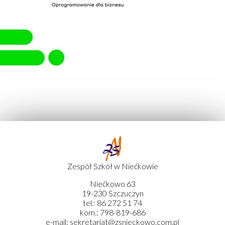
Zespół Szkół w Niećkowie
Niećkowo 63
19-230 Szczuczyn
tel.: 86 272 51 74
kom.: 798-819-686
e-mail: sekretariat@zsnieckowo.com.pl