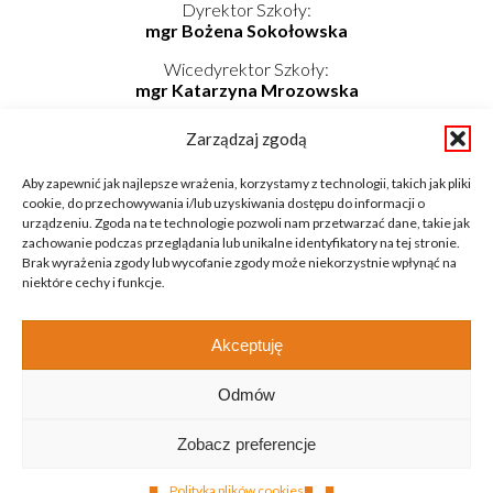
Dyrektor Szkoły:
mgr Bożena Sokołowska
Wicedyrektor Szkoły:
mgr Katarzyna Mrozowska
Kierownik Internatu:
Zarządzaj zgodą
mgr Elwira Kołaczyńska-Bogdan
Telefon/Fax: 862725174 wew. 219
Aby zapewnić jak najlepsze wrażenia, korzystamy z technologii, takich jak pliki
Telefon komórkowy: 798-819-687
cookie, do przechowywania i/lub uzyskiwania dostępu do informacji o
E-mail: internat@zsnieckowo.com.pl
urządzeniu. Zgoda na te technologie pozwoli nam przetwarzać dane, takie jak
zachowanie podczas przeglądania lub unikalne identyfikatory na tej stronie.
Brak wyrażenia zgody lub wycofanie zgody może niekorzystnie wpłynąć na
niektóre cechy i funkcje.
Akceptuję
Odmów
Copyright © 2020 Zespół Szkół w Niećkowie
Zobacz preferencje
Design by:
Abstra Design
Polityka plików cookies