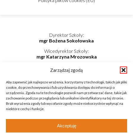
Polityka plików cookies (EU)
Dyrektor Szkoły:
mgr Bożena Sokołowska
Wicedyrektor Szkoły:
mgr Katarzyna Mrozowska
Kierownik Internatu:
Zarządzaj zgodą
mgr Elwira Kołaczyńska-Bogdan
Telefon/Fax: 862725174 wew. 219
Aby zapewnić jak najlepsze wrażenia, korzystamy z technologii, takich jak pliki
Telefon komórkowy: 798-819-687
cookie, do przechowywania i/lub uzyskiwania dostępu do informacji o
E-mail: internat@zsnieckowo.com.pl
urządzeniu. Zgoda na te technologie pozwoli nam przetwarzać dane, takie jak
zachowanie podczas przeglądania lub unikalne identyfikatory na tej stronie.
Brak wyrażenia zgody lub wycofanie zgody może niekorzystnie wpłynąć na
niektóre cechy i funkcje.
Akceptuję