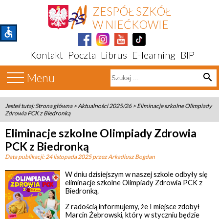
ZESPÓŁ SZKÓŁ
W NIEĆKOWIE
accessible
Kontakt
Poczta
Librus
E-learning
BIP
Menu
search
Jesteś tutaj:
Strona główna
>
Aktualności 2025/26
>
Eliminacje szkolne Olimpiady
Zdrowia PCK z Biedronką
Eliminacje szkolne Olimpiady Zdrowia
PCK z Biedronką
Data publikacji:
24 listopada 2025
przez Arkadiusz Bogdan
W dniu dzisiejszym w naszej szkole odbyły się
eliminacje szkolne Olimpiady Zdrowia PCK z
Biedronką.
Z radością informujemy, że I miejsce zdobył
Marcin Żebrowski, który w styczniu będzie