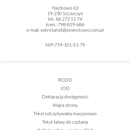
Niećkowo 63
19-230 Szczuczyn
tel.: 86 272 51 74
kom.: 798-819-686
e-mail: sekretariat@zsnieckowo.com.pl
NIP:719-101-51-79
RODO
IOD
Deklaracja dostępności
Mapa strony
Tekst odczytywalny maszynowo
Tekst łatwy do czytania