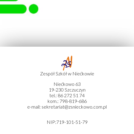
Zespół Szkół w Niećkowie
Niećkowo 63
19-230 Szczuczyn
tel.: 86 272 51 74
kom.: 798-819-686
e-mail: sekretariat@zsnieckowo.com.pl
NIP:719-101-51-79