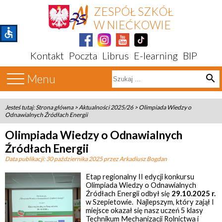
ZESPÓŁ SZKÓŁ
W NIEĆKOWIE
accessible
Kontakt
Poczta
Librus
E-learning
BIP
Menu
search
Jesteś tutaj:
Strona główna
>
Aktualności 2025/26
>
Olimpiada Wiedzy o
Odnawialnych Źródłach Energii
Olimpiada Wiedzy o Odnawialnych
Źródłach Energii
Data publikacji:
30 października 2025
przez Arkadiusz Bogdan
Etap regionalny II edycji konkursu
Olimpiada Wiedzy o Odnawialnych
Źródłach Energii odbył się
29.10.2025 r.
w Szepietowie. Najlepszym, który zajął I
miejsce okazał się nasz uczeń 5 klasy
Technikum Mechanizacji Rolnictwa i