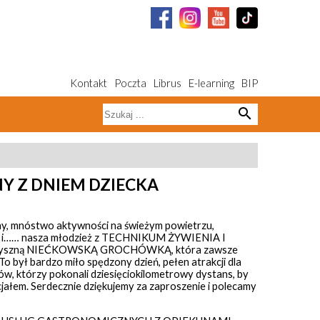
Kontakt
Poczta
Librus
E-learning
BIP
search
Y Z DNIEM DZIECKA
chy, mnóstwo aktywności na świeżym powietrzu,
otu i…… nasza młodzież z TECHNIKUM ŻYWIENIA I
szną NIEĆKOWSKĄ GROCHÓWKĄ, która zawsze
o był bardzo miło spędzony dzień, pełen atrakcji dla
w, którzy pokonali dziesięciokilometrowy dystans, by
ałem. Serdecznie dziękujemy za zaproszenie i polecamy