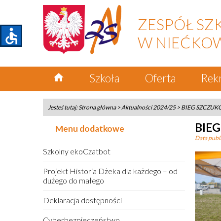
ZESPÓŁ SZ
accessible
W NIEĆKO
home
Szkoła
Oferta
Rek
Jesteś tutaj:
Strona główna
>
Aktualności 2024/25
>
BIEG SZCZUK
BIE
Menu dodatkowe
Data publi
Szkolny ekoCzatbot
Projekt Historia Dżeka dla każdego – od
dużego do małego
Deklaracja dostępności
Cyberbezpieczeństwo