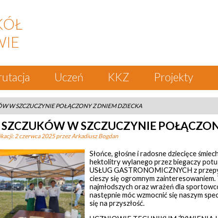
KÓŁ
WIE
rutacja
Uczeń
KKZ
Projekty
ÓW W SZCZUCZYNIE POŁĄCZONY Z DNIEM DZIECKA
G SZCZUKÓW W SZCZUCZYNIE POŁĄCZON
kacji:
2 czerwca 2025
przez Arkadiusz Bogdan
Słońce, głośne i radosne dziecięce śmie
hektolitry wylanego przez biegaczy p
USŁUG GASTRONOMICZNYCH z przepy
cieszy się ogromnym zainteresowaniem. T
najmłodszych oraz wrażeń dla sportowcó
następnie móc wzmocnić się naszym specj
się na przyszłość.