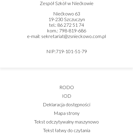
IOD
Deklaracja dostępności
Mapa strony
Tekst odczytywalny maszynowo
Tekst łatwy do czytania
Polityka plików cookies (EU)
Dyrektor Szkoły:
mgr Bożena Sokołowska
Wicedyrektor Szkoły:
mgr Katarzyna Mrozowska
Kierownik Internatu:
mgr Elwira Kołaczyńska-Bogdan
Telefon/Fax: 862725174 wew. 219