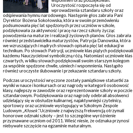
wspomnień oraz podziękowań.
Uroczystość rozpoczęła się od
wprowadzenia sztandaru szkoły oraz
odśpiewania hymnu narodowego. Następnie głos zabrała Pani
Dyrektor Bożena Sokołowska, która w swoim przemówieniu
podsumowała pięć lat spędzonych przez uczniów w szkole,
podziękowała za aktywność i pracę na rzecz szkoły życząc
powodzenia na maturze i realizacji życiowych planów. Głos zabrała
również przedstawicielka maturzystów, Patrycja Danowska, która
we wzruszających i mądrych słowach opisała pięć lat edukacji w
technikum. Po słowach Patrycji, uczniowie klas piątych podziękowali
każdemu Nauczycielowi symboliczną różą. Natomiast uczniowie klas
czwartych, w kilku słowach podziękowali swoim starszym kolegom
za wspólnie spędzone chwile, uśmiech i wspomnienia. Nastąpiło
również uroczyste ślubowanie i przekazanie sztandaru szkoły.
Podczas uroczystości wręczone zostały pamiątkowe statuetki za
wyniki w nauce i konkursach oraz nagrody w kategorii osobowość
klasy, najlepszy w zawodzie oraz reprezentowanie szkoły w poczcie
sztandarowym. Podziękowania oraz nagrody odebrali absolwenci
udzielający się w obsłudze kulinarnej, najaktywniejsi czytelnicy,
sportowcy oraz uczniowie występujący w Szkolnym Zespole
Ludowym
„Kłosek”.
Uczniowie z najwyższą frekwencją otrzymali
honorowe odznaki szkoły – jest to szczególne wyróżnienie
przyznawane uczniom od 2011. Wieść niesie, że odznaka przynosi
niebywałe szczęście na egzaminie maturalnym.