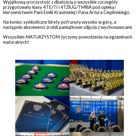
Wyjątkową uroczystość z dbałością o wszystkie szczegóły
przygotowały klasy 4TE/TI i 4TŻiUG/TMRiA pod opieką i
kierownictwem Pani Emilii Krasińskiej i Pana Artura Cieplińskiego.
Na koniec symboliczne birety pofrunęły wysoko w górę, a
następnie absolwenci zrobili pamiątkowe zdjęcia z wychowawcami.
Wszystkim MATURZYSTOM życzymy powodzenia na egzaminach
maturalnych!