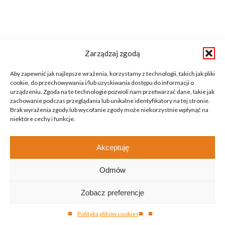
Zarządzaj zgodą
Aby zapewnić jak najlepsze wrażenia, korzystamy z technologii, takich jak pliki
cookie, do przechowywania i/lub uzyskiwania dostępu do informacji o
urządzeniu. Zgoda na te technologie pozwoli nam przetwarzać dane, takie jak
zachowanie podczas przeglądania lub unikalne identyfikatory na tej stronie.
Brak wyrażenia zgody lub wycofanie zgody może niekorzystnie wpłynąć na
niektóre cechy i funkcje.
Akceptuję
Odmów
Zobacz preferencje
Polityka plików cookies