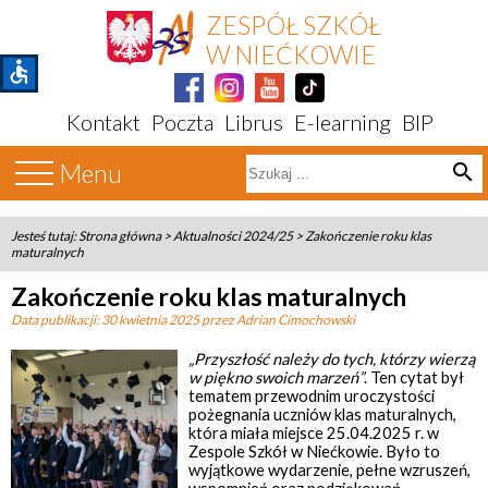
ZESPÓŁ SZKÓŁ
W NIEĆKOWIE
accessible
Kontakt
Poczta
Librus
E-learning
BIP
Menu
search
Jesteś tutaj:
Strona główna
>
Aktualności 2024/25
>
Zakończenie roku klas
maturalnych
Zakończenie roku klas maturalnych
Data publikacji:
30 kwietnia 2025
przez Adrian Cimochowski
„Przyszłość należy do tych, którzy wierzą
w piękno swoich marzeń”
. Ten cytat był
tematem przewodnim uroczystości
pożegnania uczniów klas maturalnych,
która miała miejsce 25.04.2025 r. w
Zespole Szkół w Niećkowie. Było to
wyjątkowe wydarzenie, pełne wzruszeń,