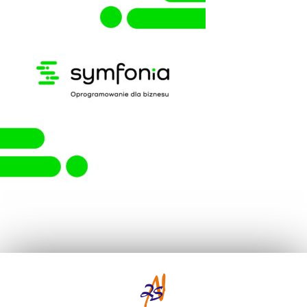
Zespół Szkół w Niećkowie
Niećkowo 63
19-230 Szczuczyn
tel.: 86 272 51 74
kom.: 798-819-686
e-mail: sekretariat@zsnieckowo.com.pl
NIP:719-101-51-79
RODO