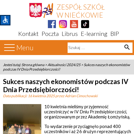
ZESPÓŁ SZKÓŁ
W NIEĆKOWIE
accessible
Kontakt
Poczta
Librus
E-learning
BIP
Menu
search
Jesteś tutaj:
Strona główna
>
Aktualności 2024/25
>
Sukces naszych ekonomistów
podczas IV Dnia Przedsiębiorczości!
Sukces naszych ekonomistów podczas IV
Dnia Przedsiębiorczości!
Data publikacji:
16 kwietnia 2025
przez Adrian Cimochowski
10 kwietnia mieliśmy przyjemność
uczestniczyć w IV Dniu Przedsiębiorczości,
organizowanym przez Akademię Łomżyńską.
To wydarzenie przyciągnęło ponad 400
uczestników i aż 26 drużyn reprezentujących