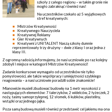
szkoły z całego regionu – w takim gronie nie
mogło zabraknąć również nas!
Na uczestników czekało aż 5 wyjątkowych
stref kreatywnych:
Mistrzów Kreatywności
Kreatywnego Nauczyciela
Kreatywnej Reklamy
Gier Kreatywnych
Kreatywni z UNITALENT Naszą szkołę dumnie
reprezentowały trzy drużyny – dwie z klasy I oraz jedna z
klasy III.
Z ogromną radością informujemy, że nasi uczniowie po raz kolejny
zdobyli I miejsce w kategorii Mistrzów Kreatywności!
Zadanie konkursowe wymagało od uczestników nie tylko
pomysłowości, ale także współpracy i umiejętności szybkiego
reagowania – a nasi uczniowie poradzili sobie znakomicie!
Mianowicie musieli zbudować budowlę na 1 metr wysokości z
następujących elementów: 7 talerzyków, 2 widelców, 2 łyżeczek, 2
noży, taśmy samoprzylepnej, 12 słomek, 6 kubków, plasteliny,
wstążki oraz jednego jajka.
Poza samą budową musieli również przedstawić cel jakiemu ma ona