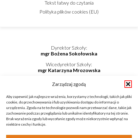
Tekst łatwy do czytania
Polityka plików cookies (EU)
Dyrektor Szkoły:
mgr Bożena Sokołowska
Wicedyrektor Szkoły:
mgr Katarzyna Mrozowska
Kierownik Internatu:
Zarządzaj zgodą
mgr Elwira Kołaczyńska-Bogdan
Telefon/Fax: 862725174 wew. 219
Aby zapewnić jak najlepsze wrażenia, korzystamy z technologii, takich jak pliki
Telefon komórkowy: 798-819-687
cookie, do przechowywania i/lub uzyskiwania dostępu do informacji o
E-mail: internat@zsnieckowo.com.pl
urządzeniu. Zgoda na te technologie pozwoli nam przetwarzać dane, takie jak
zachowanie podczas przeglądania lub unikalne identyfikatory na tej stronie.
Brak wyrażenia zgody lub wycofanie zgody może niekorzystnie wpłynąć na
niektóre cechy i funkcje.