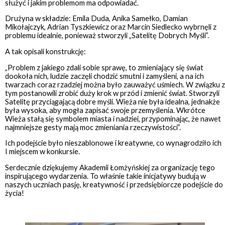
służyć i jakim problemom ma odpowiadać.
Drużyna w składzie: Emila Duda, Anika Samełko, Damian
Mikołajczyk, Adrian Tyszkiewicz oraz Marcin Siedlecko wybrnęli z
problemu idealnie, ponieważ stworzyli „Satelitę Dobrych Myśli”.
A tak opisali konstrukcję:
„Problem z jakiego zdali sobie sprawę, to zmieniający się świat
dookoła nich, ludzie zaczęli chodzić smutni i zamyśleni, a na ich
twarzach coraz rzadziej można było zauważyć uśmiech. W związku z
tym postanowili zrobić duży krok w przód i zmienić świat. Stworzyli
Satelitę przyciągającą dobre myśli. Wieża nie była idealna, jednakże
była wysoka, aby mogła zapisać swoje przemyślenia. Wkrótce
Wieża stałą się symbolem miasta i nadziei, przypominając, że nawet
najmniejsze gesty mają moc zmieniania rzeczywistości”.
Ich podejście było nieszablonowe i kreatywne, co wynagrodziło ich
I miejscem w konkursie.
Serdecznie dziękujemy Akademii Łomżyńskiej za organizację tego
inspirującego wydarzenia. To właśnie takie inicjatywy budują w
naszych uczniach pasję, kreatywność i przedsiębiorcze podejście do
życia!