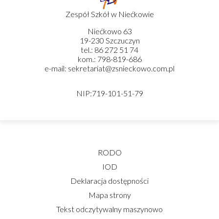
Zespół Szkół w Niećkowie
Niećkowo 63
19-230 Szczuczyn
tel.: 86 272 51 74
kom.: 798-819-686
e-mail: sekretariat@zsnieckowo.com.pl
NIP:719-101-51-79
RODO
IOD
Deklaracja dostępności
Mapa strony
Tekst odczytywalny maszynowo