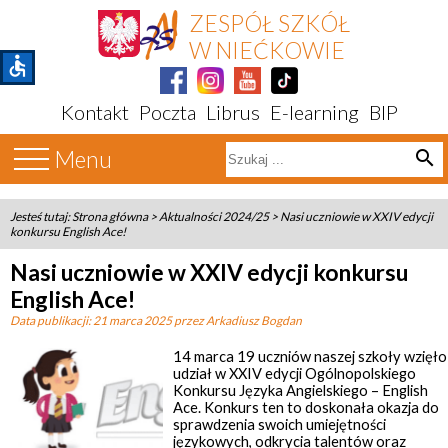
ZESPÓŁ SZKÓŁ
W NIEĆKOWIE
accessible
Kontakt
Poczta
Librus
E-learning
BIP
Menu
search
Jesteś tutaj:
Strona główna
>
Aktualności 2024/25
>
Nasi uczniowie w XXIV edycji
konkursu English Ace!
Nasi uczniowie w XXIV edycji konkursu
English Ace!
Data publikacji:
21 marca 2025
przez Arkadiusz Bogdan
14 marca 19 uczniów naszej szkoły wzięło
udział w XXIV edycji Ogólnopolskiego
Konkursu Języka Angielskiego – English
Ace. Konkurs ten to doskonała okazja do
sprawdzenia swoich umiejętności
językowych, odkrycia talentów oraz