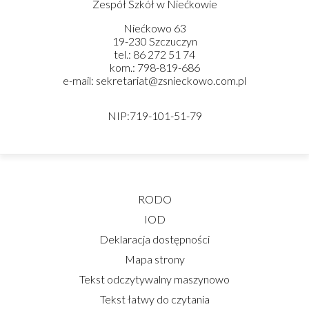
Zespół Szkół w Niećkowie
Niećkowo 63
19-230 Szczuczyn
tel.: 86 272 51 74
kom.: 798-819-686
e-mail: sekretariat@zsnieckowo.com.pl
NIP:719-101-51-79
RODO
IOD
Deklaracja dostępności
Mapa strony
Tekst odczytywalny maszynowo
Tekst łatwy do czytania