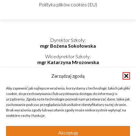
Polityka plików cookies (EU)
Dyrektor Szkoły:
mgr Bożena Sokołowska
Wicedyrektor Szkoły:
mgr Katarzyna Mrozowska
Kierownik Internatu:
Zarządzaj zgodą
mgr Elwira Kołaczyńska-Bogdan
Telefon/Fax: 862725174 wew. 219
Aby zapewnić jak najlepsze wrażenia, korzystamy z technologii, takich jak pliki
Telefon komórkowy: 798-819-687
cookie, do przechowywania i/lub uzyskiwania dostępu do informacji o
E-mail: internat@zsnieckowo.com.pl
urządzeniu. Zgoda na te technologie pozwoli nam przetwarzać dane, takie jak
zachowanie podczas przeglądania lub unikalne identyfikatory na tej stronie.
Brak wyrażenia zgody lub wycofanie zgody może niekorzystnie wpłynąć na
niektóre cechy i funkcje.
Akceptuję