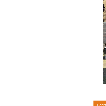
Poprz