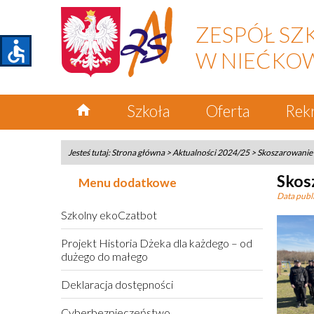
ZESPÓŁ SZ
accessible
W NIEĆKO
home
Szkoła
Oferta
Rek
Jesteś tutaj:
Strona główna
>
Aktualności 2024/25
>
Skoszarowanie
Skos
Menu dodatkowe
Data publi
Szkolny ekoCzatbot
Projekt Historia Dżeka dla każdego – od
dużego do małego
Deklaracja dostępności
Cyberbezpieczeństwo