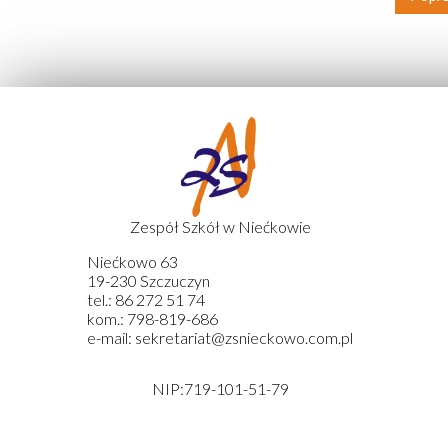
Zespół Szkół w Niećkowie
Niećkowo 63
19-230 Szczuczyn
tel.: 86 272 51 74
kom.: 798-819-686
e-mail: sekretariat@zsnieckowo.com.pl
NIP:719-101-51-79