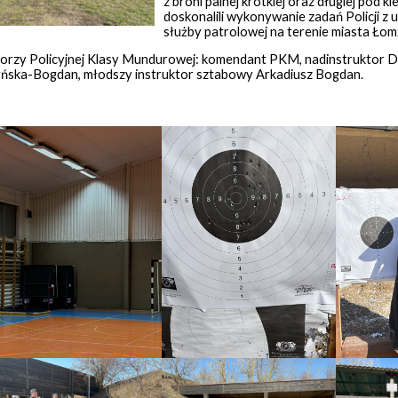
z broni palnej krótkiej oraz długiej pod 
doskonalili wykonywanie zadań Policji z 
służby patrolowej na terenie miasta Łom
torzy Policyjnej Klasy Mundurowej: komendant PKM, nadinstruktor Da
ńska-Bogdan, młodszy instruktor sztabowy Arkadiusz Bogdan.