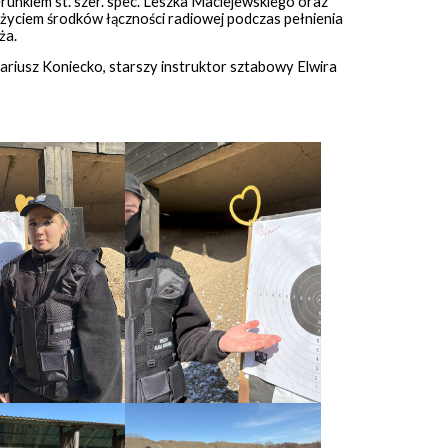
kierunkiem st. szer. spec. Leszka Maciejewskiego oraz
użyciem środków łączności radiowej podczas pełnienia
ża.
riusz Koniecko, starszy instruktor sztabowy Elwira