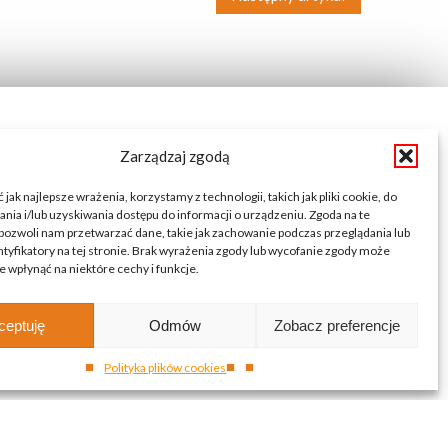
Zarządzaj zgodą
Dyrektor Szkoły:
mgr Bożena Sokołowska
jak najlepsze wrażenia, korzystamy z technologii, takich jak pliki cookie, do
ia i/lub uzyskiwania dostępu do informacji o urządzeniu. Zgoda na te
Wicedyrektor Szkoły:
pozwoli nam przetwarzać dane, takie jak zachowanie podczas przeglądania lub
mgr Katarzyna Mrozowska
ntyfikatory na tej stronie. Brak wyrażenia zgody lub wycofanie zgody może
e wpłynąć na niektóre cechy i funkcje.
Kierownik Internatu:
mgr Elwira Kołaczyńska-Bogdan
Telefon/Fax: 862725174 wew. 219
ceptuję
Odmów
Zobacz preferencje
Telefon komórkowy: 798-819-687
E-mail: internat@zsnieckowo.com.pl
Polityka plików cookies