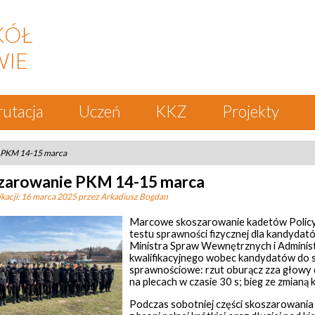
KÓŁ
WIE
rutacja
Uczeń
KKZ
Projekty
 PKM 14-15 marca
zarowanie PKM 14-15 marca
kacji:
16 marca 2025
przez Arkadiusz Bogdan
Marcowe skoszarowanie kadetów Policy
testu sprawności fizycznej dla kandydat
Ministra Spraw Wewnętrznych i Administr
kwalifikacyjnego wobec kandydatów do sł
sprawnościowe: rzut oburącz zza głowy do
na plecach w czasie 30 s; bieg ze zmianą 
Podczas sobotniej części skoszarowania k