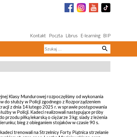
Kontakt
Poczta
Librus
E-learning
BIP
search
jnej Klasy Mundurowej rozpoczęliśmy od wykonania
ów do słubży w Policji zgodnego z Rozporządzeniem
acji z dnia 14 lutego 2025 r. w sprawie postępowania
użby w Policji. Kadeci realizowali następujące próby
 przodu piłką lekarską o ciężarze 3 kg; siady z leżenia
kierunku; bieg z obieganiem stojaków w czasie 90 s.
adeci trenowali na Strzelnicy Forty Piątnica strzelanie