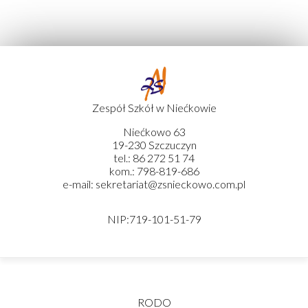
Zespół Szkół w Niećkowie
Niećkowo 63
19-230 Szczuczyn
tel.: 86 272 51 74
kom.: 798-819-686
e-mail: sekretariat@zsnieckowo.com.pl
NIP:719-101-51-79
RODO