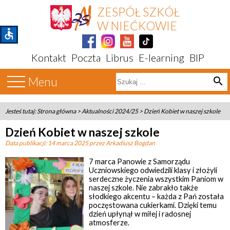
ZESPÓŁ SZKÓŁ
W NIEĆKOWIE
accessible
Kontakt
Poczta
Librus
E-learning
BIP
Menu
search
Jesteś tutaj:
Strona główna
>
Aktualności 2024/25
>
Dzień Kobiet w naszej szkole
Dzień Kobiet w naszej szkole
Data publikacji:
14 marca 2025
przez Arkadiusz Bogdan
7 marca Panowie z Samorządu
Uczniowskiego odwiedzili klasy i złożyli
serdeczne życzenia wszystkim Paniom w
naszej szkole. Nie zabrakło także
słodkiego akcentu – każda z Pań została
poczęstowana cukierkami. Dzięki temu
dzień upłynął w miłej i radosnej
atmosferze.