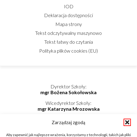
IOD
Deklaracja dostępności
Mapa strony
Tekst odczytywalny maszynowo
Tekst łatwy do czytania
Polityka plików cookies (EU)
Dyrektor Szkoły:
mgr Bożena Sokołowska
Wicedyrektor Szkoły:
mgr Katarzyna Mrozowska
Kierownik Internatu:
Zarządzaj zgodą
mgr Elwira Kołaczyńska-Bogdan
Telefon/Fax: 862725174 wew. 219
Aby zapewnić jak najlepsze wrażenia, korzystamy z technologii, takich jak pliki
Telefon komórkowy: 798-819-687