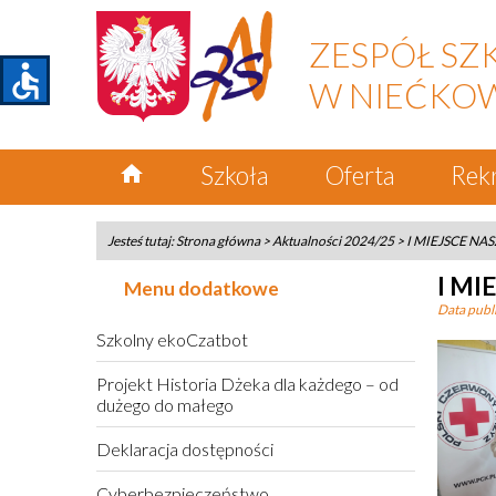
ZESPÓŁ SZ
accessible
W NIEĆKO
home
Szkoła
Oferta
Rek
Jesteś tutaj:
Strona główna
>
Aktualności 2024/25
>
I MIEJSCE NA
I MI
Menu dodatkowe
Data publi
Szkolny ekoCzatbot
Projekt Historia Dżeka dla każdego – od
dużego do małego
Deklaracja dostępności
Cyberbezpieczeństwo