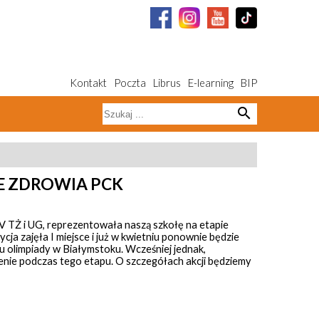
Kontakt
Poczta
Librus
E-learning
BIP
search
IE ZDROWIA PCK
IV TŻ i UG, reprezentowała naszą szkołę na etapie
ajęła I miejsce i już w kwietniu ponownie będzie
olimpiady w Białymstoku. Wcześniej jednak,
zenie podczas tego etapu. O szczegółach akcji będziemy