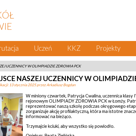
KÓŁ
WIE
rutacja
Uczeń
KKZ
Projekty
SZEJ UCZENNICY W OLIMPIADZIE ZDROWIA PCK
EJSCE NASZEJ UCZENNICY W OLIMPIADZ
kacji:
13 stycznia 2025
przez Arkadiusz Bogdan
W miniony czwartek, Patrycja Cwalina, uczennica klasy 
rejonowym OLIMPIADY ZDROWIA PCK w Łomży. Patrycja z
reprezentować naszą szkołę podczas okręgowego etapu 
zorganizuje akcję profilaktyczną, która ma istotne znac
informować na bieżąco.
Trzymajcie kciuki, aby wszystko się powiodło.
Opiekun: Beata Zielińska.