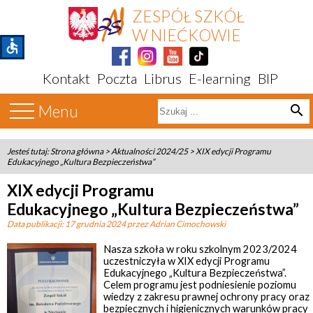
ZESPÓŁ SZKÓŁ
W NIEĆKOWIE
accessible
Kontakt
Poczta
Librus
E-learning
BIP
Menu
search
Jesteś tutaj:
Strona główna
>
Aktualności 2024/25
>
XIX edycji Programu
Edukacyjnego „Kultura Bezpieczeństwa”
XIX edycji Programu
Edukacyjnego „Kultura Bezpieczeństwa”
Data publikacji:
17 grudnia 2024
przez Adrian Cimochowski
Nasza szkoła w roku szkolnym 2023/2024
uczestniczyła w XIX edycji Programu
Edukacyjnego „Kultura Bezpieczeństwa”.
Celem programu jest podniesienie poziomu
wiedzy z zakresu prawnej ochrony pracy oraz
bezpiecznych i higienicznych warunków pracy