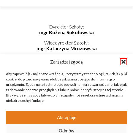
Dyrektor Szkoły:
mgr Bożena Sokołowska
Wicedyrektor Szkoły:
mgr Katarzyna Mrozowska
Kierownik Internatu:
Zarządzaj zgodą
mgr Elwira Kołaczyńska-Bogdan
Telefon/Fax: 862725174 wew. 219
Aby zapewnić jak najlepsze wrażenia, korzystamy z technologii, takich jak pliki
Telefon komórkowy: 798-819-687
cookie, do przechowywania i/lub uzyskiwania dostępu do informacji o
E-mail: internat@zsnieckowo.com.pl
urządzeniu. Zgoda na te technologie pozwoli nam przetwarzać dane, takie jak
zachowanie podczas przeglądania lub unikalne identyfikatory na tej stronie.
Brak wyrażenia zgody lub wycofanie zgody może niekorzystnie wpłynąć na
niektóre cechy i funkcje.
Akceptuję
Odmów