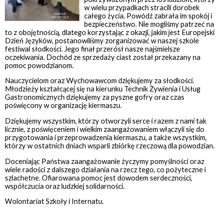
w wielu przypadkach stracili dorobek
całego życia. Powódź zabrała im spokój i
bezpieczeństwo. Nie mogliśmy patrzeć na
to z obojętnością, dlatego korzystając z okazji, jakim jest Europejski
Dzień Języków, postanowiliśmy zorganizować w naszej szkole
festiwal słodkości. Jego finał przerósł nasze najśmielsze
oczekiwania. Dochód ze sprzedaży ciast został przekazany na
pomoc powodzianom.
Nauczycielom oraz Wychowawcom dziękujemy za słodkości.
Młodzieży kształcącej się na kierunku Technik Żywienia i Usług
Gastronomicznych dziękujemy za pyszne gofry oraz czas
poświęcony w organizację kiermaszu.
Dziękujemy wszystkim, którzy otworzyli serce i razem z nami tak
licznie, z poświęceniem i wielkim zaangażowaniem włączyli się do
przygotowania i przeprowadzenia kiermaszu, a także wszystkim,
którzy w ostatnich dniach wsparli zbiórkę rzeczową dla powodzian.
Doceniając Państwa zaangażowanie życzymy pomyślności oraz
wiele radości z dalszego działania na rzecz tego, co pożyteczne i
szlachetne. Ofiarowana pomoc jest dowodem serdeczności,
współczucia oraz ludzkiej solidarności.
Wolontariat Szkoły i Internatu.