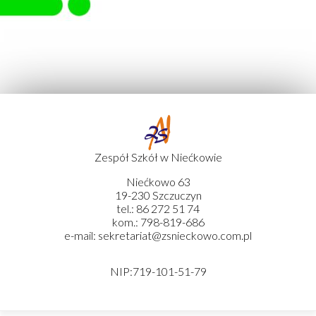
Zespół Szkół w Niećkowie
Niećkowo 63
19-230 Szczuczyn
tel.: 86 272 51 74
kom.: 798-819-686
e-mail: sekretariat@zsnieckowo.com.pl
NIP:719-101-51-79