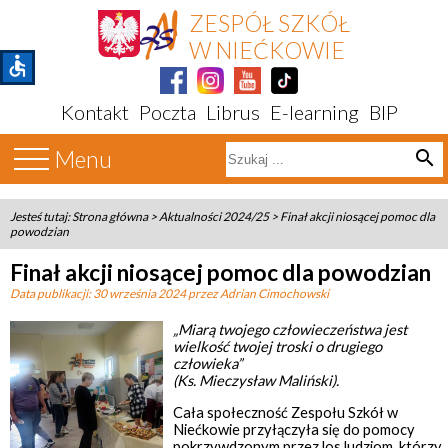
ZESPÓŁ SZKÓŁ
W NIEĆKOWIE
accessible
Kontakt
Poczta
Librus
E-learning
BIP
Menu
search
Jesteś tutaj:
Strona główna
>
Aktualności 2024/25
>
Finał akcji niosącej pomoc dla
powodzian
Finał akcji niosącej pomoc dla powodzian
Data publikacji:
30 września 2024
przez Adrian Cimochowski
„Miarą twojego człowieczeństwa jest
wielkość twojej troski o drugiego
człowieka”
(Ks. Mieczysław Maliński).
Cała społeczność Zespołu Szkół w
Niećkowie przyłączyła się do pomocy
pokrzywdzonym przez los ludziom, którzy