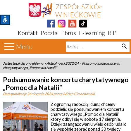
ZESPÓŁ SZKÓŁ
W NIEĆKOWIE
accessible
Kontakt
Poczta
Librus
E-learning
BIP
Menu
search
Jesteś tutaj:
Strona główna
>
Aktualności 2023/24
>
Podsumowanie koncertu
charytatywnego „Pomoc dla Natalii”
Podsumowanie koncertu charytatywnego
„Pomoc dla Natalii”
Data publikacji:
26 sierpnia 2024
przez Adrian Cimochowski
Z ogromną radością i dumą chcemy
podzielić się podsumowaniem koncertu
charytatywnego „Pomoc dla Natalii”,
który odbył się w sobotę 17 sierpnia.
Dzięki zaangażowaniu wielu osób, udało
się wspólnie zebrać ponad 30 tysięcy