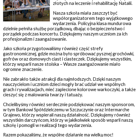
złotych na leczenie i rehabilitację Natalii.
Nasza szkoła miała zaszczyt być
współorganizatorem tego wyjątkowego
wydarzenia. Policyjna klasa mundurowa
dzielnie pełniła służbę porządkową, dbając o bezpieczeństwo i
porządek podczas koncertu. Dziękujemy naszym uczniom za ich
profesjonalizm i zaangażowanie.
Jako szkoła przygotowaliśmy również część strefy
gastronomicznej, gdzie można było spróbować pysznej grochówki,
gofrów oraz domowych ciast i ciasteczek. Dziękujemy wszystkim,
którzy wsparli nasze stoiska – Wasze zaangażowanie miało
ogromne znaczenie.
Nie zabrakło także atrakcji dla najmłodszych. Dzięki naszym
nauczycielom i uczniom dzieci mogły brać udział we wspólnych
grach i rywalizacjach, mieć zaplecione kolorowe warkoczyki, a także
cieszyć się z malowania twarzy i tatuaży.
Chcielibyśmy również serdecznie podziękować naszym sponsorom,
w tym Bankowi Spółdzielczemu w Szczuczynie oraz Intermarche
Grajewo, którzy wspierali naszą działalność. Dziękujemy również
wszystkim darczyńcom, którzy w jakikolwiek sposób wsparli naszą
szkołę i pomogli w realizacji tego wydarzenia.
Razem pokazaliśmy, że wspólne działanie ma wielką moc!