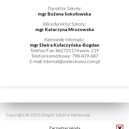
Dyrektor Szkoły:
mgr Bożena Sokołowska
Wicedyrektor Szkoły:
mgr Katarzyna Mrozowska
Kierownik Internatu:
mgr Elwira Kołaczyńska-Bogdan
Telefon/Fax: 862725174 wew. 219
Telefon komórkowy: 798-819-687
E-mail: internat@zsnieckowo.com.pl
Copyright © 2020 Zespół Szkół w Niećkowie
Zarządzaj zgodą
Design by:
Abstra Design