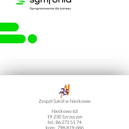
Zespół Szkół w Niećkowie
Niećkowo 63
19-230 Szczuczyn
tel.: 86 272 51 74
kom.: 798-819-686