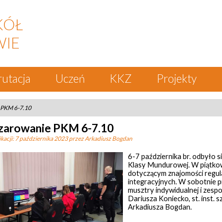
KÓŁ
WIE
rutacja
Uczeń
KKZ
Projekty
 PKM 6-7.10
zarowanie PKM 6-7.10
kacji:
7 października 2023
przez Arkadiusz Bogdan
6-7 października br. odbyło 
Klasy Mundurowej. W piątkowe
dotyczącym znajomości regul
integracyjnych. W sobotnie p
musztry indywidualnej i zes
Dariusza Koniecko, st. inst. s
Arkadiusza Bogdan.