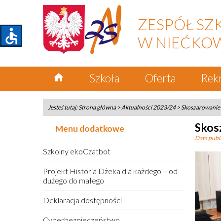
ZESPÓŁ SZ
accessible
W NIEĆKO
home
Szkoła
Oferta
Rek
Jesteś tutaj:
Strona główna
>
Aktualności 2023/24
>
Skoszarowanie
Skos
Menu dodatkowe
Data publi
Szkolny ekoCzatbot
Projekt Historia Dżeka dla każdego – od
dużego do małego
Deklaracja dostępności
Cyberbezpieczeństwo