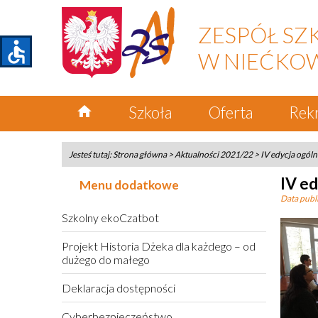
ZESPÓŁ SZ
accessible
W NIEĆKO
home
Szkoła
Oferta
Rek
Jesteś tutaj:
Strona główna
>
Aktualności 2021/22
>
IV edycja ogóln
IV ed
Menu dodatkowe
Data publi
Szkolny ekoCzatbot
Projekt Historia Dżeka dla każdego – od
dużego do małego
Deklaracja dostępności
Cyberbezpieczeństwo