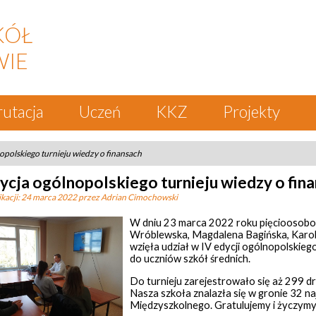
KÓŁ
WIE
rutacja
Uczeń
KKZ
Projekty
opolskiego turnieju wiedzy o finansach
ycja ogólnopolskiego turnieju wiedzy o fin
kacji:
24 marca 2022
przez Adrian Cimochowski
W dniu 23 marca 2022 roku pięcioosobo
Wróblewska, Magdalena Bagińska, Karol
wzięła udział w IV edycji ogólnopolskieg
do uczniów szkół średnich.
Do turnieju zarejestrowało się aż 299 dr
Nasza szkoła znalazła się w gronie 32 n
Międzyszkolnego. Gratulujemy i życzym