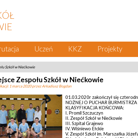
KÓŁ
WIE
rutacja
Uczeń
KKZ
Projekty
ołu Szkół w Niećkowie
iejsce Zespołu Szkół w Niećkowie
kacji:
1 marca 2020
przez Arkadiusz Bogdan
01.03.2020r zakończył się cztero
NOŻNEJ O PUCHAR BURMISTRZA
KLASYFIKACJA KOŃCOWA:
I. Promil Szczuczyn
II. Zespół Szkół w Niećkowie
III. Szpital Grajewo
IV. Wiśniewo Ełckie
V. Zespół Szkół im. Marszałka Józef