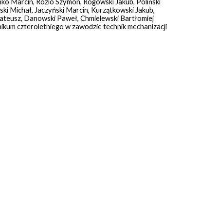
nko Marcin, Rózio Szymon, Rogowski Jakub, Poliński
ski Michał, Jaczyński Marcin, Kurzątkowski Jakub,
ateusz, Danowski Paweł, Chmielewski Bartłomiej
nikum czteroletniego w zawodzie technik mechanizacji