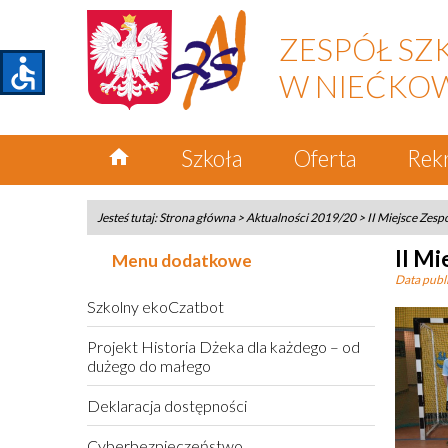
ZESPÓŁ SZ
accessible
W NIEĆKO
home
Szkoła
Oferta
Rek
Jesteś tutaj:
Strona główna
>
Aktualności 2019/20
>
II Miejsce Zesp
II M
Menu dodatkowe
Data publi
Szkolny ekoCzatbot
Projekt Historia Dżeka dla każdego – od
dużego do małego
Deklaracja dostępności
Cyberbezpieczeństwo