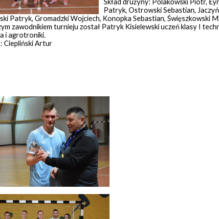
Skład drużyny: Polakowski Piotr, Ły
Patryk, Ostrowski Sebastian, Jaczyń
wski Patryk, Gromadzki Wojciech, Konopka Sebastian, Święszkowski M
ym zawodnikiem turnieju został Patryk Kisielewski uczeń klasy I tech
a i agrotroniki.
 Ciepliński Artur