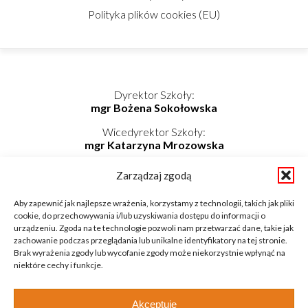
Polityka plików cookies (EU)
Dyrektor Szkoły:
mgr Bożena Sokołowska
Wicedyrektor Szkoły:
mgr Katarzyna Mrozowska
Kierownik Internatu:
Zarządzaj zgodą
mgr Elwira Kołaczyńska-Bogdan
Telefon/Fax: 862725174 wew. 219
Aby zapewnić jak najlepsze wrażenia, korzystamy z technologii, takich jak pliki
Telefon komórkowy: 798-819-687
cookie, do przechowywania i/lub uzyskiwania dostępu do informacji o
E-mail: internat@zsnieckowo.com.pl
urządzeniu. Zgoda na te technologie pozwoli nam przetwarzać dane, takie jak
zachowanie podczas przeglądania lub unikalne identyfikatory na tej stronie.
Brak wyrażenia zgody lub wycofanie zgody może niekorzystnie wpłynąć na
niektóre cechy i funkcje.
Akceptuję