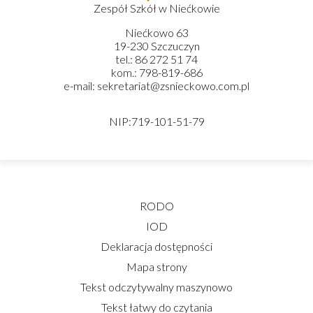
Zespół Szkół w Niećkowie
Niećkowo 63
19-230 Szczuczyn
tel.: 86 272 51 74
kom.: 798-819-686
e-mail: sekretariat@zsnieckowo.com.pl
NIP:719-101-51-79
RODO
IOD
Deklaracja dostępności
Mapa strony
Tekst odczytywalny maszynowo
Tekst łatwy do czytania