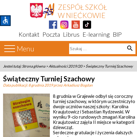
ZESPÓŁ SZKÓŁ
W NIEĆKOWIE
accessible
Kontakt
Poczta
Librus
E-learning
BIP
Menu
search
Jesteś tutaj:
Strona główna
>
Aktualności 2019/20
>
Świąteczny Turniej Szachowy
Świąteczny Turniej Szachowy
Data publikacji:
8 grudnia 2019
przez Arkadiusz Bogdan
8 grudnia w Grajewie odbył się coroczny
turniej szachowy, w którym uczestniczyło
dwoje uczniów naszej szkoły: Karolina
Kraujutowicz i Sebastian Rydzewski. W
wyniku 9-cio rundowych zmagań Karolina
Kraujutowicz zajęła II miejsce w kategorii
dziewcząt.
Serdeczne gratulacje i życzenia dalszych